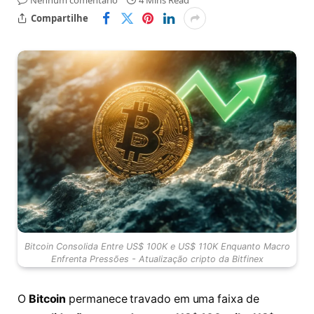
Nenhum comentário
4 Mins Read
Compartilhe
Bitcoin Consolida Entre US$ 100K e US$ 110K Enquanto Macro
Enfrenta Pressões - Atualização cripto da Bitfinex
O
Bitcoin
permanece travado em uma faixa de