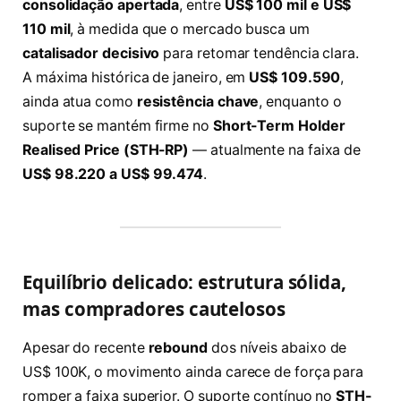
consolidação apertada
, entre
US$ 100 mil e US$
110 mil
, à medida que o mercado busca um
catalisador decisivo
para retomar tendência clara.
A máxima histórica de janeiro, em
US$ 109.590
,
ainda atua como
resistência chave
, enquanto o
suporte se mantém firme no
Short-Term Holder
Realised Price (STH-RP)
— atualmente na faixa de
US$ 98.220 a US$ 99.474
.
Equilíbrio delicado: estrutura sólida,
mas compradores cautelosos
Apesar do recente
rebound
dos níveis abaixo de
US$ 100K, o movimento ainda carece de força para
romper a faixa superior. O suporte contínuo no
STH-