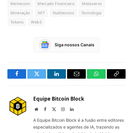
Memecoin
Mercado Financeiro
Metaverso
Mineração
NFT
Stablecoins
Tecnologia
Tokens
Web3
Siga nossos Canais
Facebook
Twitter
LinkedIn
Email
WhatsApp
Copy
Link
Equipe Bitcoin Block
Website
Facebook
X
Instagram
LinkedIn
(Twitter)
A Equipe Bitcoin Block é a fusão entre editores
especializados e agentes de IA, trazendo as