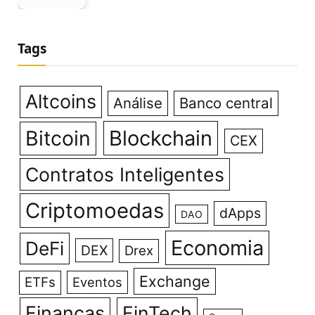
Tags
Altcoins
Análise
Banco central
Bitcoin
Blockchain
CEX
Contratos Inteligentes
Criptomoedas
dApps
DAO
Economia
DeFi
DEX
Drex
Exchange
ETFs
Eventos
Finanças
FinTech