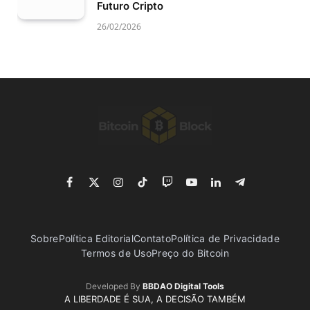
Futuro Cripto
26/02/2026
Facebook
X
Instagram
TikTok
Twitch
YouTube
LinkedIn
Telegram
(Twitter)
Sobre
Política Editorial
Contato
Política de Privacidade
Termos de Uso
Preço do Bitcoin
Developed By
BBDAO Digital Tools
A LIBERDADE É SUA, A DECISÃO TAMBÉM