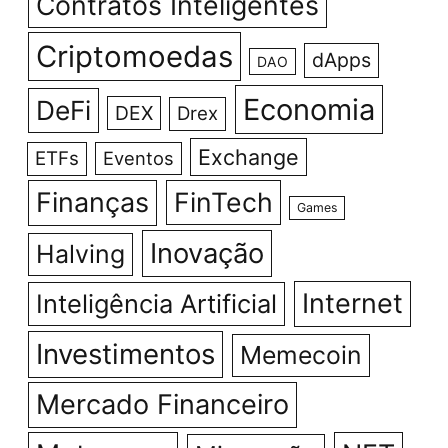
Contratos Inteligentes
Criptomoedas
dApps
DAO
Economia
DeFi
DEX
Drex
Exchange
ETFs
Eventos
Finanças
FinTech
Games
Inovação
Halving
Internet
Inteligência Artificial
Investimentos
Memecoin
Mercado Financeiro