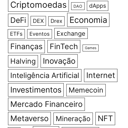
Criptomoedas
dApps
DAO
Economia
DeFi
DEX
Drex
Exchange
ETFs
Eventos
Finanças
FinTech
Games
Inovação
Halving
Internet
Inteligência Artificial
Investimentos
Memecoin
Mercado Financeiro
Metaverso
NFT
Mineração