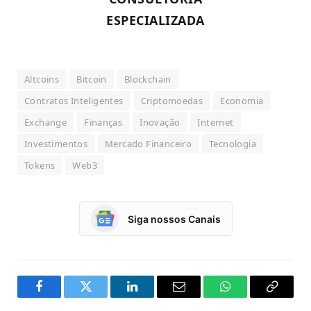
ESPECIALIZADA
Altcoins
Bitcoin
Blockchain
Contratos Inteligentes
Criptomoedas
Economia
Exchange
Finanças
Inovação
Internet
Investimentos
Mercado Financeiro
Tecnologia
Tokens
Web3
Siga nossos Canais
Facebook
Twitter
LinkedIn
Email
WhatsApp
Copy