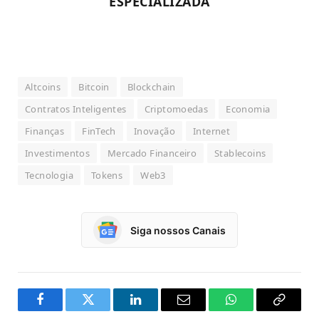
ESPECIALIZADA
Altcoins
Bitcoin
Blockchain
Contratos Inteligentes
Criptomoedas
Economia
Finanças
FinTech
Inovação
Internet
Investimentos
Mercado Financeiro
Stablecoins
Tecnologia
Tokens
Web3
Siga nossos Canais
Facebook
Twitter
LinkedIn
Email
WhatsApp
Copy