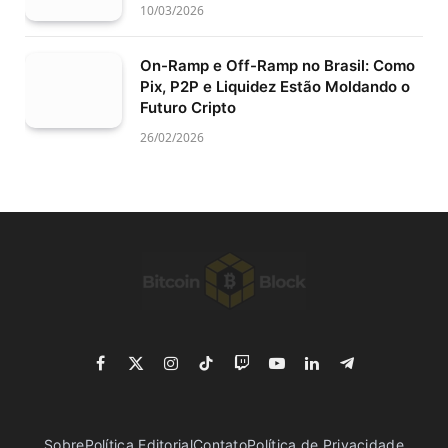
10/03/2026
On-Ramp e Off-Ramp no Brasil: Como
Pix, P2P e Liquidez Estão Moldando o
Futuro Cripto
26/02/2026
Facebook
X
Instagram
TikTok
Twitch
YouTube
LinkedIn
Telegram
(Twitter)
Sobre
Política Editorial
Contato
Política de Privacidade