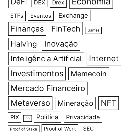
Economia
DeFi
DEX
Drex
Exchange
ETFs
Eventos
Finanças
FinTech
Games
Inovação
Halving
Internet
Inteligência Artificial
Investimentos
Memecoin
Mercado Financeiro
Metaverso
NFT
Mineração
Política
Privacidade
PIX
po
SEC
Proof of Work
Proof of Stake