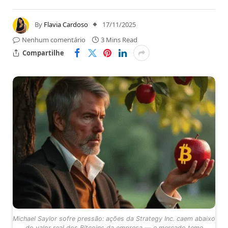
By
Flavia Cardoso
17/11/2025
Nenhum comentário
3 Mins Read
Compartilhe
Michael Saylor sofre pressão: ações da Strategy Inc. caem abaixo
do valor real dos Bitcoins da empresa — e mercado teme