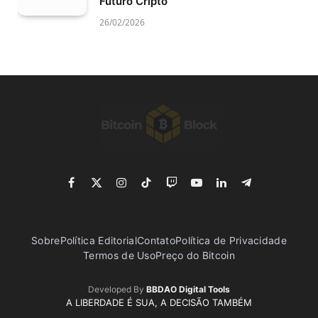
Futuro Cripto
26/02/2026
Facebook
X
Instagram
TikTok
Twitch
YouTube
LinkedIn
Telegram
(Twitter)
Sobre
Política Editorial
Contato
Política de Privacidade
Termos de Uso
Preço do Bitcoin
Developed By
BBDAO Digital Tools
A LIBERDADE É SUA, A DECISÃO TAMBÉM