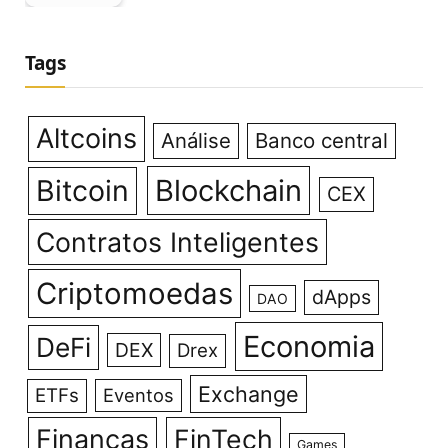
Tags
Altcoins
Análise
Banco central
Bitcoin
Blockchain
CEX
Contratos Inteligentes
Criptomoedas
dApps
DAO
Economia
DeFi
DEX
Drex
Exchange
ETFs
Eventos
Finanças
FinTech
Games