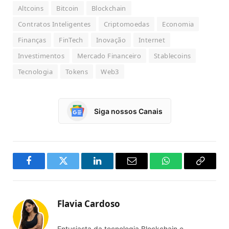
Altcoins
Bitcoin
Blockchain
Contratos Inteligentes
Criptomoedas
Economia
Finanças
FinTech
Inovação
Internet
Investimentos
Mercado Financeiro
Stablecoins
Tecnologia
Tokens
Web3
Siga nossos Canais
Facebook
Twitter
LinkedIn
Email
WhatsApp
Copy
Link
Flavia Cardoso
Entusiasta da tecnologia Blockchain e