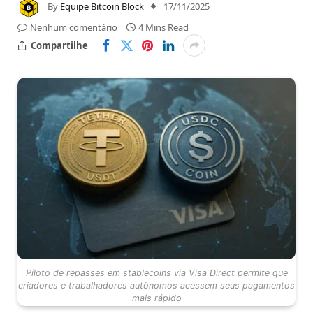
By
Equipe Bitcoin Block
17/11/2025
Nenhum comentário
4 Mins Read
Compartilhe
Piloto de repasses em stablecoins via Visa Direct permite que
criadores e trabalhadores autônomos acessem seus pagamentos
mais rápido