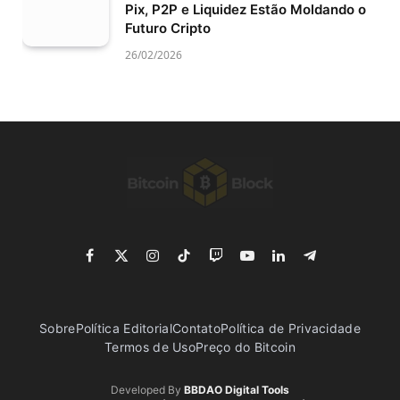
Pix, P2P e Liquidez Estão Moldando o
Futuro Cripto
26/02/2026
Facebook
X
Instagram
TikTok
Twitch
YouTube
LinkedIn
Telegram
(Twitter)
Sobre
Política Editorial
Contato
Política de Privacidade
Termos de Uso
Preço do Bitcoin
Developed By
BBDAO Digital Tools