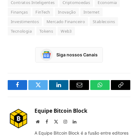
Contratos Inteligentes
Criptomoedas
Economia
Finanças
FinTech
Inovação
Internet
Investimentos
Mercado Financeiro
Stablecoins
Tecnologia
Tokens
Web3
Siga nossos Canais
Facebook
Twitter
LinkedIn
Email
WhatsApp
Copy
Link
Equipe Bitcoin Block
Website
Facebook
X
Instagram
LinkedIn
(Twitter)
A Equipe Bitcoin Block é a fusão entre editores