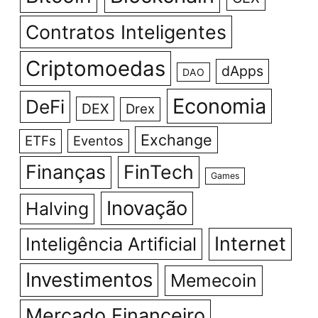
Contratos Inteligentes
Criptomoedas
dApps
DAO
Economia
DeFi
DEX
Drex
Exchange
ETFs
Eventos
Finanças
FinTech
Games
Inovação
Halving
Internet
Inteligência Artificial
Investimentos
Memecoin
Mercado Financeiro