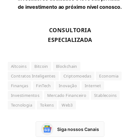
de investimento ao próximo nível conosco.
CONSULTORIA
ESPECIALIZADA
Altcoins
Bitcoin
Blockchain
Contratos Inteligentes
Criptomoedas
Economia
Finanças
FinTech
Inovação
Internet
Investimentos
Mercado Financeiro
Stablecoins
Tecnologia
Tokens
Web3
Siga nossos Canais