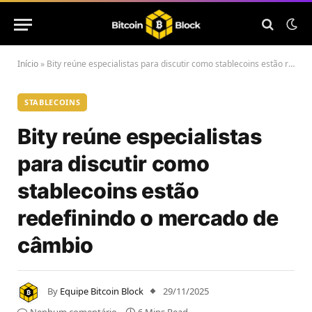
Início
»
Bity reúne especialistas para discutir como stablecoins estão redefinindo o mercado de câmbio
STABLECOINS
Bity reúne especialistas
para discutir como
stablecoins estão
redefinindo o mercado de
câmbio
By
Equipe Bitcoin Block
29/11/2025