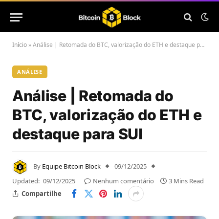
Início
»
Análise | Retomada do BTC, valorização do ETH e destaque para SUI
ANÁLISE
Análise | Retomada do
BTC, valorização do ETH e
destaque para SUI
By
Equipe Bitcoin Block
09/12/2025
Updated:
09/12/2025
Nenhum comentário
3 Mins Read
Compartilhe