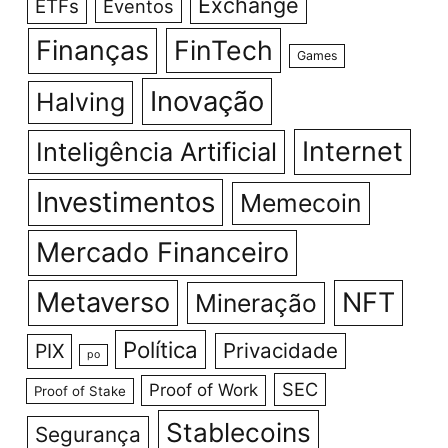
Exchange
ETFs
Eventos
Finanças
FinTech
Games
Inovação
Halving
Internet
Inteligência Artificial
Investimentos
Memecoin
Mercado Financeiro
Metaverso
NFT
Mineração
Política
Privacidade
PIX
po
SEC
Proof of Work
Proof of Stake
Stablecoins
Segurança