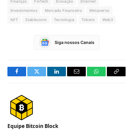
Finanças
FinTech
Inovação
Internet
Investimentos
Mercado Financeiro
Metaverso
NFT
Stablecoins
Tecnologia
Tokens
Web3
Siga nossos Canais
Facebook
Twitter
LinkedIn
Email
WhatsApp
Copy
Link
Equipe Bitcoin Block