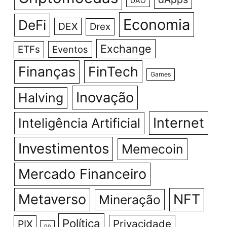
DAO
Economia
DeFi
DEX
Drex
Exchange
ETFs
Eventos
Finanças
FinTech
Games
Inovação
Halving
Internet
Inteligência Artificial
Investimentos
Memecoin
Mercado Financeiro
Metaverso
NFT
Mineração
Política
Privacidade
PIX
po