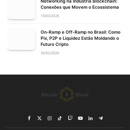
Networking na Indústria Blockchain:
Conexões que Movem o Ecossistema
10/03/2026
On-Ramp e Off-Ramp no Brasil: Como
Pix, P2P e Liquidez Estão Moldando o
Futuro Cripto
26/02/2026
Facebook
X
Instagram
TikTok
Twitch
YouTube
LinkedIn
Telegram
(Twitter)