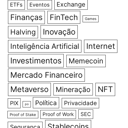
Exchange
ETFs
Eventos
Finanças
FinTech
Games
Inovação
Halving
Internet
Inteligência Artificial
Investimentos
Memecoin
Mercado Financeiro
Metaverso
NFT
Mineração
Política
Privacidade
PIX
po
SEC
Proof of Work
Proof of Stake
Stablecoins
Segurança