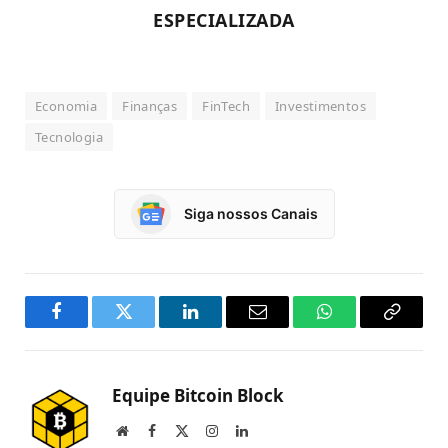
ESPECIALIZADA
Economia
Finanças
FinTech
Investimentos
Tecnologia
Siga nossos Canais
Facebook
Twitter
LinkedIn
Email
WhatsApp
Copy
Link
Equipe Bitcoin Block
Website
Facebook
X
Instagram
LinkedIn