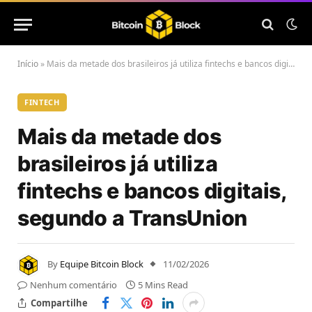
Início
»
Mais da metade dos brasileiros já utiliza fintechs e bancos digitais, segundo a TransUnion
FINTECH
Mais da metade dos
brasileiros já utiliza
fintechs e bancos digitais,
segundo a TransUnion
By
Equipe Bitcoin Block
11/02/2026
Nenhum comentário
5 Mins Read
Compartilhe