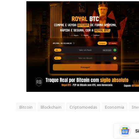
Bitcoin
Blockchain
Criptomoedas
Economia
Inv
S