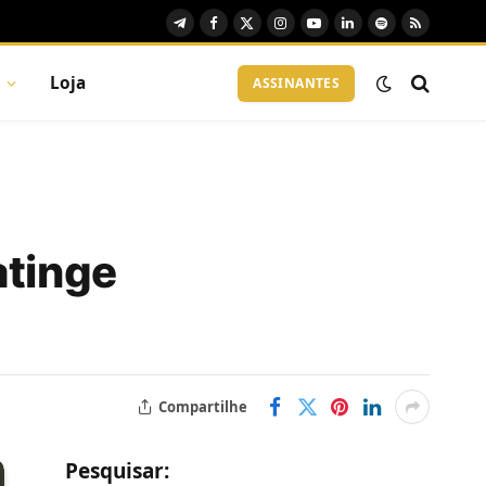
Telegram
Facebook
X
Instagram
YouTube
LinkedIn
Spotify
RSS
(Twitter)
Loja
ASSINANTES
atinge
Compartilhe
Pesquisar: