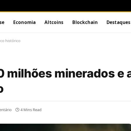
se
Economia
Altcoins
Blockchain
Destaques
co histórico
20 milhões minerados e 
o
ntário
4 Mins Read