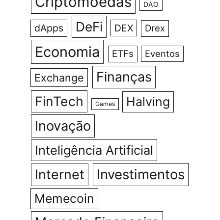
Criptomoedas
DAO
DeFi
dApps
DEX
Drex
Economia
ETFs
Eventos
Finanças
Exchange
FinTech
Halving
Games
Inovação
Inteligência Artificial
Investimentos
Internet
Memecoin