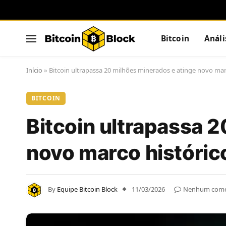
Bitcoin
Análi
Início
»
Bitcoin ultrapassa 20 milhões minerados e atinge novo mar
BITCOIN
Bitcoin ultrapassa 
novo marco históric
By
Equipe Bitcoin Block
11/03/2026
Nenhum come