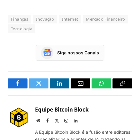
Finanças
Inovação
Internet
Mercado Financeiro
Tecnologia
Siga nossos Canais
Facebook
Twitter
LinkedIn
Email
WhatsApp
Copy
Link
Equipe Bitcoin Block
Website
Facebook
X
Instagram
LinkedIn
(Twitter)
A Equipe Bitcoin Block é a fusão entre editores
especializados e agentes de IA, trazendo as