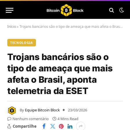
Início
»
Trojans bancários são o tipo de ameaça que mais afeta o Brasil, aponta telemetria da ESET
TECNOLOGIA
Trojans bancários são o
tipo de ameaça que mais
afeta o Brasil, aponta
telemetria da ESET
By
Equipe Bitcoin Block
23/03/2026
Nenhum comentário
4 Mins Read
Compartilhe