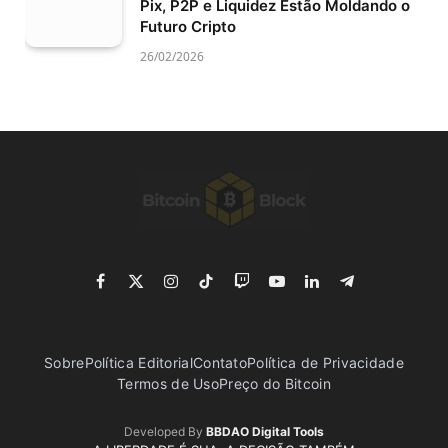
Pix, P2P e Liquidez Estão Moldando o
Futuro Cripto
26/02/2026
Facebook
X
Instagram
TikTok
Twitch
YouTube
LinkedIn
Telegram
(Twitter)
Sobre
Política Editorial
Contato
Política de Privacidade
Termos de Uso
Preço do Bitcoin
Developed By
BBDAO Digital Tools