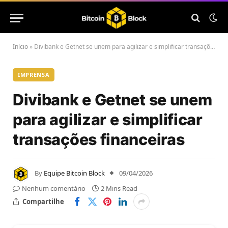
Início
»
Divibank e Getnet se unem para agilizar e simplificar transações financeiras
IMPRENSA
Divibank e Getnet se unem
para agilizar e simplificar
transações financeiras
By
Equipe Bitcoin Block
09/04/2026
Nenhum comentário
2 Mins Read
Compartilhe