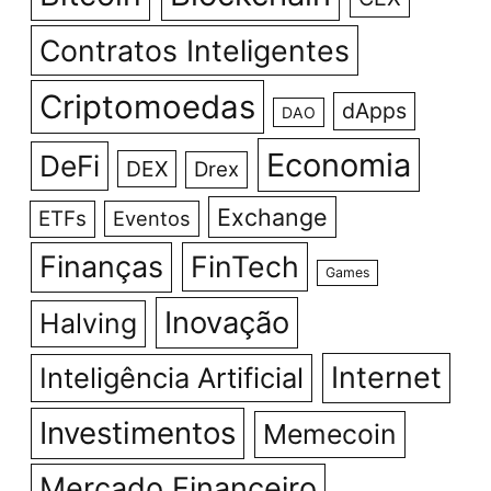
Contratos Inteligentes
Criptomoedas
dApps
DAO
Economia
DeFi
DEX
Drex
Exchange
ETFs
Eventos
Finanças
FinTech
Games
Inovação
Halving
Internet
Inteligência Artificial
Investimentos
Memecoin
Mercado Financeiro