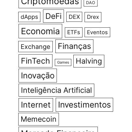
Criptomoedas
DAO
DeFi
dApps
DEX
Drex
Economia
ETFs
Eventos
Finanças
Exchange
FinTech
Halving
Games
Inovação
Inteligência Artificial
Investimentos
Internet
Memecoin