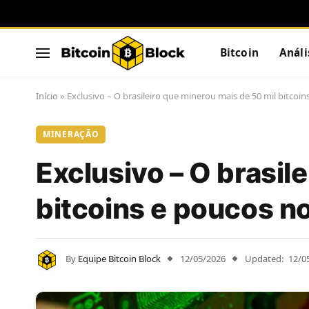
Bitcoin
Análi
Início
»
Exclusivo – O brasileiro que minerou mais de 50 mil bitcoin
MINERAÇÃO
Exclusivo – O brasil
bitcoins e poucos n
By
Equipe Bitcoin Block
12/05/2026
Updated:
12/0