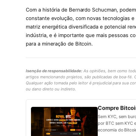
Com a história de Bernardo Schucman, podemo
constante evolução, com novas tecnologias e e
matriz energética diversificada e potencial r
indústria, e é importante que mais pessoas c
para a mineração de Bitcoin.
Isenção de responsabilidade:
As opiniões, bem como toda
artigos mencionando projetos, são publicadas de boa-fé. Os
Qualquer ação tomada pelo leitor é prejudicial para sua co
ou dano direto ou indireto.
Compre Bitcoin
Sem KYC, sem buroc
por BTC sem KYC e
economia do Bitcoin