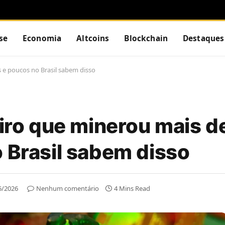
se
Economia
Altcoins
Blockchain
Destaques
s e poucos no Brasil sabem disso
eiro que minerou mais d
o Brasil sabem disso
5/2026
Nenhum comentário
4 Mins Read