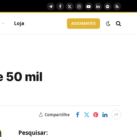
Telegram
Facebook
X
Instagram
YouTube
LinkedIn
Spotify
RSS
(Twitter)
Loja
ASSINANTES
e 50 mil
Compartilhe
Pesquisar: