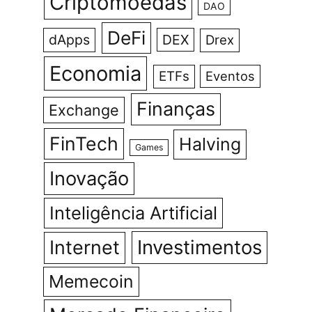
Criptomoedas
DAO
DeFi
dApps
DEX
Drex
Economia
ETFs
Eventos
Finanças
Exchange
FinTech
Halving
Games
Inovação
Inteligência Artificial
Investimentos
Internet
Memecoin