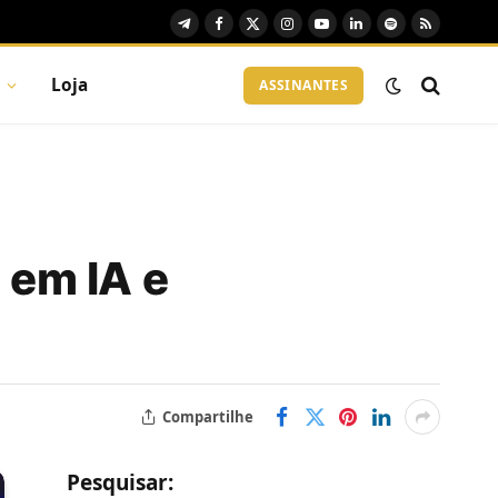
Telegram
Facebook
X
Instagram
YouTube
LinkedIn
Spotify
RSS
(Twitter)
Loja
ASSINANTES
 em IA e
Compartilhe
Pesquisar: