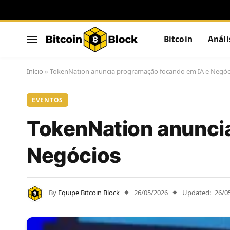
Bitcoin
Análi
Início
»
TokenNation anuncia programação focando em IA e Negóc
EVENTOS
TokenNation anunci
Negócios
By
Equipe Bitcoin Block
26/05/2026
Updated:
26/0