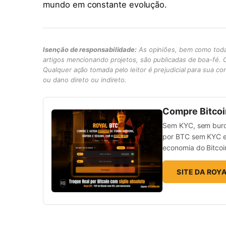
mundo em constante evolução.
Isenção de responsabilidade:
As opiniões, bem como toda
artigos mencionando projetos, são publicadas de boa-fé. Os
Qualquer ação tomada pelo leitor é prejudicial para sua co
ou dano direto ou indireto.
Compre Bitcoin
Sem KYC, sem buroc
por BTC sem KYC e
economia do Bitcoin
SITE DA ROY