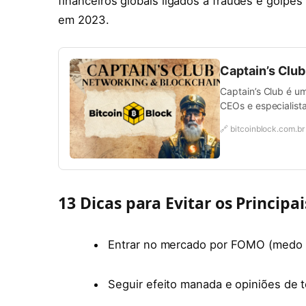
financeiros globais ligados a fraudes e golp
em 2023.
Captain’s Clu
Captain’s Club é u
CEOs e especialista
🔗 bitcoinblock.com.br
13 Dicas para Evitar os Principai
Entrar no mercado por FOMO (medo d
Seguir efeito manada e opiniões de t