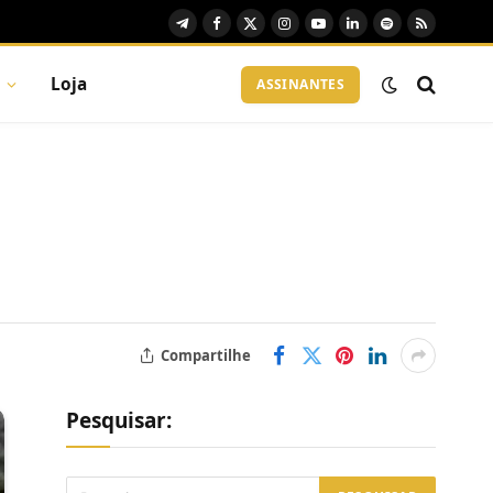
Telegram
Facebook
X
Instagram
YouTube
LinkedIn
Spotify
RSS
(Twitter)
Loja
ASSINANTES
Compartilhe
Pesquisar: