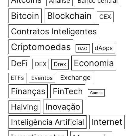
Análise
Banco central
Bitcoin
Blockchain
CEX
Contratos Inteligentes
Criptomoedas
dApps
DAO
Economia
DeFi
DEX
Drex
Exchange
ETFs
Eventos
Finanças
FinTech
Games
Inovação
Halving
Internet
Inteligência Artificial