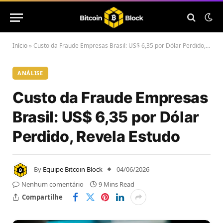
Início
»
Custo da Fraude Empresas Brasil: US$ 6,35 por Dólar Perdido, Revela Estudo
ANÁLISE
Custo da Fraude Empresas
Brasil: US$ 6,35 por Dólar
Perdido, Revela Estudo
By
Equipe Bitcoin Block
04/06/2026
Nenhum comentário
9 Mins Read
Compartilhe