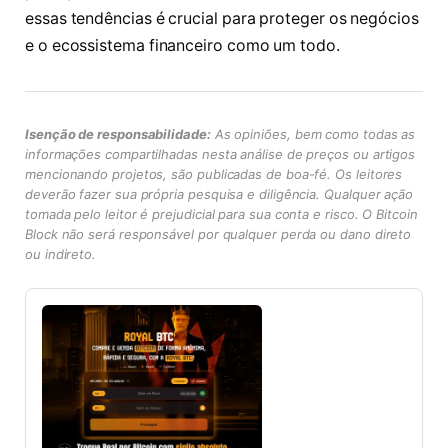
essas tendências é crucial para proteger os negócios
e o ecossistema financeiro como um todo.
Isenção de responsabilidade:
As opiniões, bem como todas as
informações compartilhadas nesta análise de preços ou artigos
mencionando projetos, são publicadas de boa-fé. Os leitores
deverão fazer sua própria pesquisa e diligência. Qualquer ação
tomada pelo leitor é prejudicial para sua conta e risco. O Bitcoin
Block não será responsável por qualquer perda ou dano direto
ou indireto.