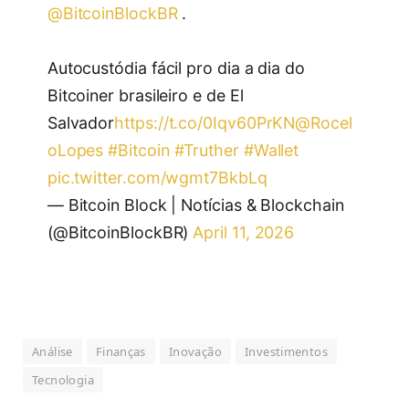
@BitcoinBlockBR
.
Autocustódia fácil pro dia a dia do
Bitcoiner brasileiro e de El
Salvador
https://t.co/0Iqv60PrKN
@Rocel
oLopes
#Bitcoin
#Truther
#Wallet
pic.twitter.com/wgmt7BkbLq
— Bitcoin Block | Notícias & Blockchain
(@BitcoinBlockBR)
April 11, 2026
Análise
Finanças
Inovação
Investimentos
Tecnologia