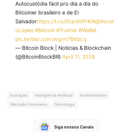
Autocustódia fácil pro dia a dia do
Bitcoiner brasileiro e de El
Salvador
https://t.co/0Iqv60PrKN
@Rocel
oLopes
#Bitcoin
#Truther
#Wallet
pic.twitter.com/wgmt7BkbLq
— Bitcoin Block | Notícias & Blockchain
(@BitcoinBlockBR)
April 11, 2026
Inovação
Inteligência Artificial
Investimentos
Mercado Financeiro
Tecnologia
Siga nossos Canais