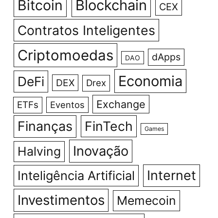
Bitcoin
Blockchain
CEX
Contratos Inteligentes
Criptomoedas
dApps
DAO
Economia
DeFi
DEX
Drex
Exchange
ETFs
Eventos
Finanças
FinTech
Games
Inovação
Halving
Internet
Inteligência Artificial
Investimentos
Memecoin