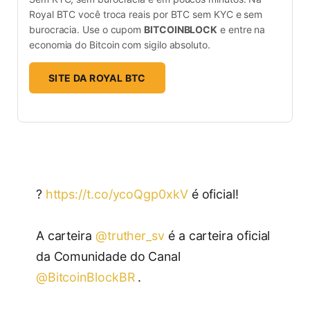
Royal BTC você troca reais por BTC sem KYC e sem
burocracia. Use o cupom
BITCOINBLOCK
e entre na
economia do Bitcoin com sigilo absoluto.
SITE DA ROYAL BTC
?
https://t.co/ycoQgp0xkV
é oficial!
A carteira
@truther_sv
é a carteira oficial
da Comunidade do Canal
@BitcoinBlockBR
.