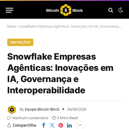
Início
»
Snowflake Empresas Agênticas: Inovações em IA, Governança e Interoperabilidade
INOVAÇÕES
Snowflake Empresas
Agênticas: Inovações em
IA, Governança e
Interoperabilidade
By
Equipe Bitcoin Block
04/06/2026
Nenhum comentário
9 Mins Read
Compartilhe