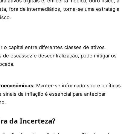
ra ativos digitais e, em certa medida, ouro físico, a
ta, fora de intermediários, torna-se uma estratégia
isco.
ir o capital entre diferentes classes de ativos,
as de escassez e descentralização, pode mitigar os
focada.
roeconômicas:
Manter-se informado sobre políticas
e sinais de inflação é essencial para antecipar
no.
Era da Incerteza?