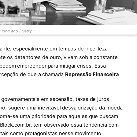
t long ago | Getty
tante, especialmente em tempos de incerteza
nte os detentores de ouro, vivem sob a constante
odem empreender para mitigar crises. Essa
ercepção de que a chamada
Repressão Financeira
ts governamentais em ascensão, taxas de juros
iro, sugere uma inevitável desvalorização da moeda.
torna-se uma prioridade para aqueles que buscam
Block.com.br, tem observado essa tendência com
itais como protagonistas nesse movimento.