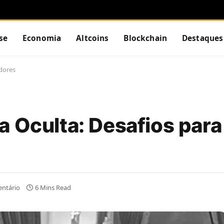
se
Economia
Altcoins
Blockchain
Destaques
idores
 Oculta: Desafios para
ntário
6 Mins Read