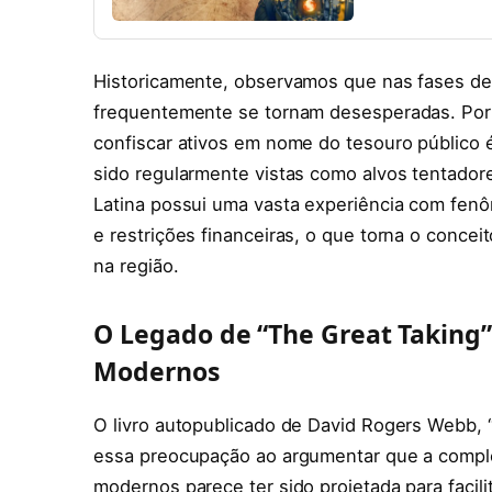
Historicamente, observamos que nas fases der
frequentemente se tornam desesperadas. Porta
confiscar ativos em nome do tesouro público é d
sido regularmente vistas como alvos tentado
Latina possui uma vasta experiência com fen
e restrições financeiras, o que torna o concei
na região.
O Legado de “The Great Taking” 
Modernos
O livro autopublicado de David Rogers Webb, “
essa preocupação ao argumentar que a comple
modernos parece ter sido projetada para faci