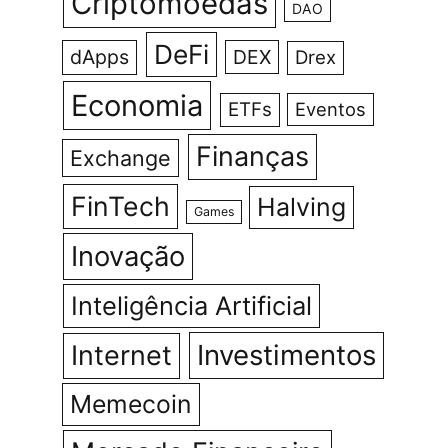
Criptomoedas
DAO
DeFi
dApps
DEX
Drex
Economia
ETFs
Eventos
Finanças
Exchange
FinTech
Halving
Games
Inovação
Inteligência Artificial
Investimentos
Internet
Memecoin