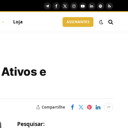
Telegram
Facebook
X
Instagram
YouTube
LinkedIn
Spotify
RSS
(Twitter)
Loja
ASSINANTES
 Ativos e
Compartilhe
Pesquisar: