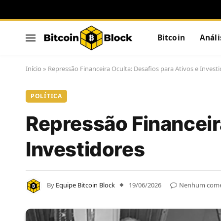
Bitcoin
Análi
Início
»
Repressão Financeira Oculta: Desafios para Ativos e Invest
POLÍTICA
Repressão Financeira
Investidores
By
Equipe Bitcoin Block
19/06/2026
Nenhum come