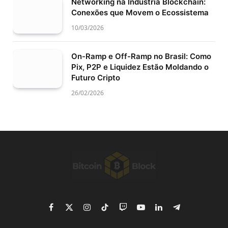
Networking na Indústria Blockchain:
Conexões que Movem o Ecossistema
10/03/2026
On-Ramp e Off-Ramp no Brasil: Como
Pix, P2P e Liquidez Estão Moldando o
Futuro Cripto
26/02/2026
Facebook
X
Instagram
TikTok
Twitch
YouTube
LinkedIn
Telegram
(Twitter)