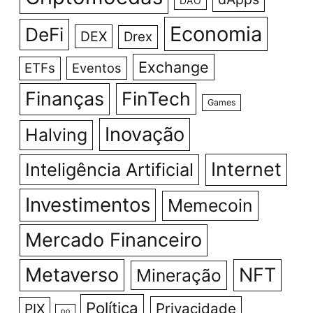
DAO
Economia
DeFi
DEX
Drex
Exchange
ETFs
Eventos
Finanças
FinTech
Games
Inovação
Halving
Internet
Inteligência Artificial
Investimentos
Memecoin
Mercado Financeiro
Metaverso
NFT
Mineração
Política
Privacidade
PIX
po