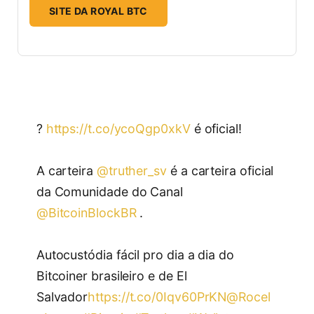
SITE DA ROYAL BTC
?
https://t.co/ycoQgp0xkV
é oficial!
A carteira
@truther_sv
é a carteira oficial
da Comunidade do Canal
@BitcoinBlockBR
.
Autocustódia fácil pro dia a dia do
Bitcoiner brasileiro e de El
Salvador
https://t.co/0Iqv60PrKN
@Rocel