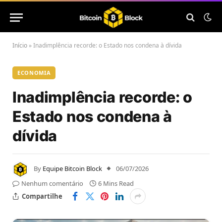
Início
»
Inadimplência recorde: o Estado nos condena à dívida
ECONOMIA
Inadimplência recorde: o
Estado nos condena à
dívida
By
Equipe Bitcoin Block
06/07/2026
Nenhum comentário
6 Mins Read
Compartilhe