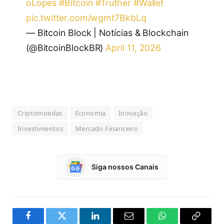
oLopes
#Bitcoin
#Truther
#Wallet
pic.twitter.com/wgmt7BkbLq
— Bitcoin Block | Notícias & Blockchain
(@BitcoinBlockBR)
April 11, 2026
Criptomoedas
Economia
Inovação
Investimentos
Mercado Financeiro
Siga nossos Canais
Facebook
Twitter
LinkedIn
Email
WhatsApp
Copy