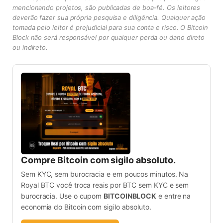
mencionando projetos, são publicadas de boa-fé. Os leitores
deverão fazer sua própria pesquisa e diligência. Qualquer ação
tomada pelo leitor é prejudicial para sua conta e risco. O Bitcoin
Block não será responsável por qualquer perda ou dano direto
ou indireto.
Compre Bitcoin com sigilo absoluto.
Sem KYC, sem burocracia e em poucos minutos. Na
Royal BTC você troca reais por BTC sem KYC e sem
burocracia. Use o cupom
BITCOINBLOCK
e entre na
economia do Bitcoin com sigilo absoluto.