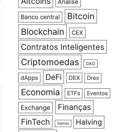
Altcoins
Análise
Bitcoin
Banco central
Blockchain
CEX
Contratos Inteligentes
Criptomoedas
DAO
DeFi
dApps
DEX
Drex
Economia
ETFs
Eventos
Finanças
Exchange
FinTech
Halving
Games