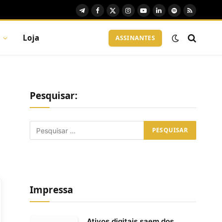
Telegram
Facebook
X
Instagram
YouTube
LinkedIn
Spotify
RSS
(Twitter)
Loja
ASSINANTES
Pesquisar:
Impressa
Ativos digitais saem dos