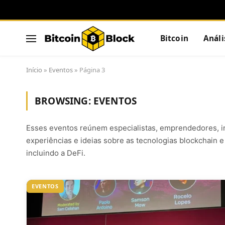
Bitcoin
Análi
Início
»
Eventos
»
Página 3
BROWSING:
EVENTOS
Esses eventos reúnem especialistas, emprendedores, in
experiências e ideias sobre as tecnologias blockchain
incluindo a DeFi.
EVENTOS