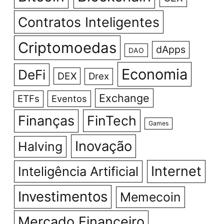
Contratos Inteligentes
Criptomoedas
dApps
DAO
Economia
DeFi
DEX
Drex
Exchange
ETFs
Eventos
Finanças
FinTech
Games
Inovação
Halving
Internet
Inteligência Artificial
Investimentos
Memecoin
Mercado Financeiro