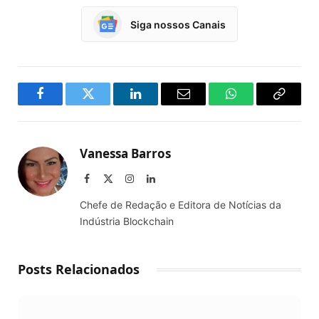
Siga nossos Canais
Facebook
Twitter
LinkedIn
Email
WhatsApp
Copy
Link
Vanessa Barros
Facebook
X
Instagram
LinkedIn
(Twitter)
Chefe de Redação e Editora de Notícias da
Indústria Blockchain
Posts Relacionados