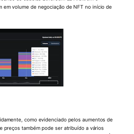
m em volume de negociação de NFT no início de
pidamente, como evidenciado pelos aumentos de
e preços também pode ser atribuído a vários