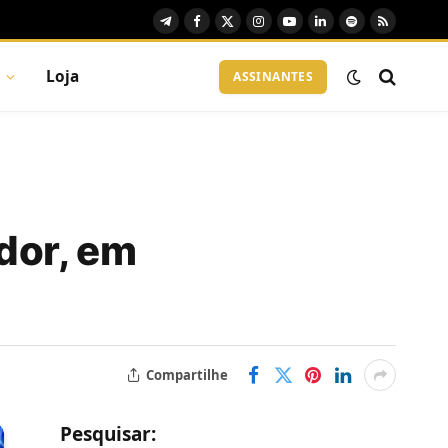
Telegram
Facebook
X
Instagram
YouTube
LinkedIn
Spotify
RSS
(Twitter)
Loja
ASSINANTES
dor, em
Compartilhe
Pesquisar: