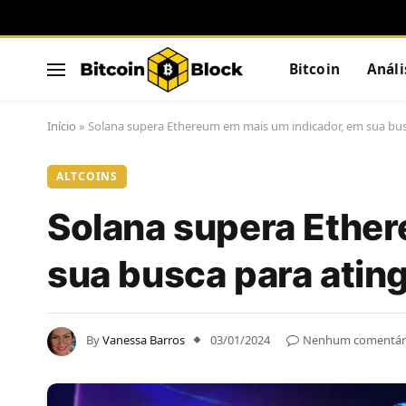
Bitcoin
Análi
Início
»
Solana supera Ethereum em mais um indicador, em sua bus
ALTCOINS
Solana supera Ethe
sua busca para atin
By
Vanessa Barros
03/01/2024
Nenhum comentár