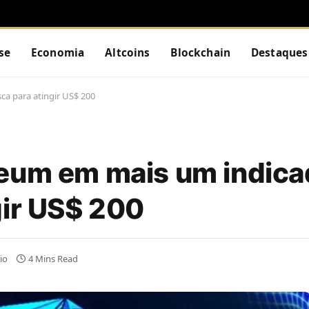
se
Economia
Altcoins
Blockchain
Destaques
ca para atingir US$ 200
reum em mais um indica
gir US$ 200
io
4 Mins Read