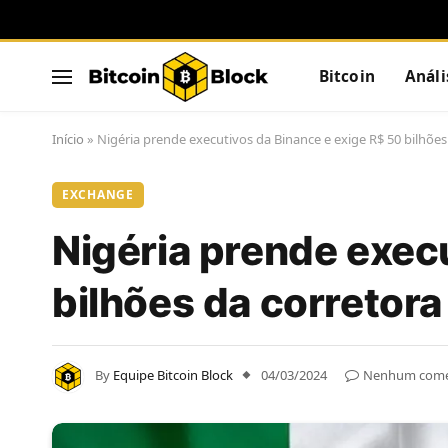
Bitcoin
Análi
Início
»
Nigéria prende executivos da Binance e exige R$ 50 bilhões
EXCHANGE
Nigéria prende exec
bilhões da corretora
By
Equipe Bitcoin Block
04/03/2024
Nenhum come