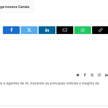
iga nossos Canais
Facebook
Twitter
LinkedIn
Email
WhatsApp
Cop
Lin
Website
Facebook
X
Inst
(Twitter)
s e agentes de IA, trazendo as principais notícias e insights da