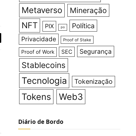
Metaverso
Mineração
NFT
Política
PIX
po
Privacidade
Proof of Stake
y
Segurança
SEC
Proof of Work
k
Stablecoins
Tecnologia
Tokenização
Tokens
Web3
agram
LinkedIn
Diário de Bordo