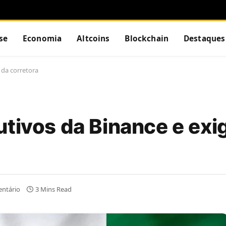
se
Economia
Altcoins
Blockchain
Destaques
 da corretora
utivos da Binance e exi
ntário
3 Mins Read