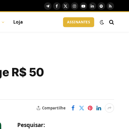
Telegram
Facebook
X
Instagram
YouTube
LinkedIn
Spotify
RSS
(Twitter)
Loja
ASSINANTES
ge R$ 50
Compartilhe
Pesquisar: