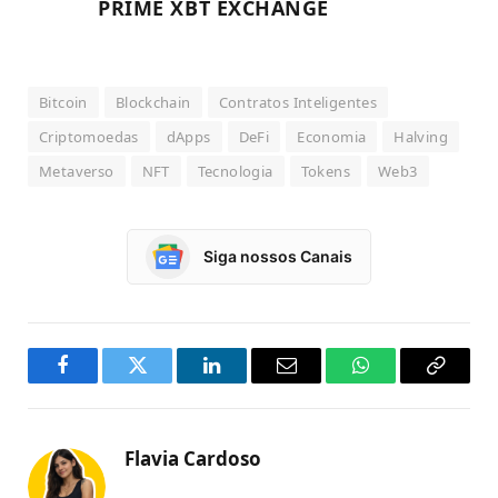
PRIME XBT EXCHANGE
Bitcoin
Blockchain
Contratos Inteligentes
Criptomoedas
dApps
DeFi
Economia
Halving
Metaverso
NFT
Tecnologia
Tokens
Web3
Siga nossos Canais
Facebook
Twitter
LinkedIn
Email
WhatsApp
Copy
Link
Flavia Cardoso