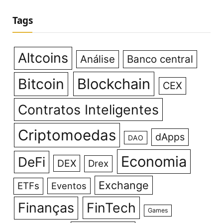
Tags
Altcoins
Análise
Banco central
Bitcoin
Blockchain
CEX
Contratos Inteligentes
Criptomoedas
dApps
DAO
Economia
DeFi
DEX
Drex
Exchange
ETFs
Eventos
Finanças
FinTech
Games