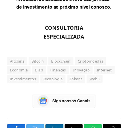
de investimento ao próximo nível conosco.
CONSULTORIA
ESPECIALIZADA
Altcoins
Bitcoin
Blockchain
Criptomoedas
Economia
ETFs
Finanças
Inovação
Internet
Investimentos
Tecnologia
Tokens
Web3
Siga nossos Canais