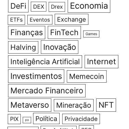
Economia
DeFi
DEX
Drex
Exchange
ETFs
Eventos
Finanças
FinTech
Games
Inovação
Halving
Internet
Inteligência Artificial
Investimentos
Memecoin
Mercado Financeiro
Metaverso
NFT
Mineração
Política
Privacidade
PIX
po