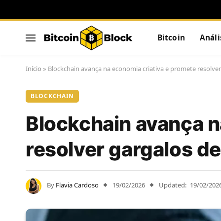
Bitcoin
Análi
Início
»
Blockchain avança na economia criativa e promete resolve
BLOCKCHAIN
Blockchain avança n
resolver gargalos d
By
Flavia Cardoso
19/02/2026
Updated:
19/02/202