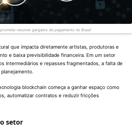
 promete resolver gargalos de pagamento no Brasil
tural que impacta diretamente artistas, produtoras e
to e baixa previsibilidade financeira. Em um setor
s intermediários e repasses fragmentados, a falta de
e planejamento.
 tecnologia blockchain começa a ganhar espaço como
tos, automatizar contratos e reduzir fricções
o setor