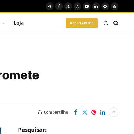
Telegram
Facebook
X
Instagram
YouTube
LinkedIn
Spotify
RSS
(Twitter)
Loja
ASSINANTES
promete
Compartilhe
Pesquisar: