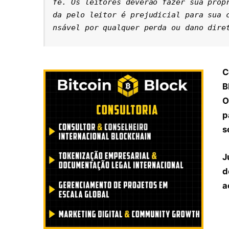
fé. Os leitores deverão fazer sua próp
da pelo leitor é prejudicial para sua 
nsável por qualquer perda ou dano dire
C
B
O
p
s
J
d
a