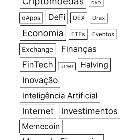
Criptomoedas
DAO
DeFi
dApps
DEX
Drex
Economia
ETFs
Eventos
Finanças
Exchange
FinTech
Halving
Games
Inovação
Inteligência Artificial
Investimentos
Internet
Memecoin