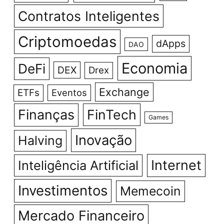
Contratos Inteligentes
Criptomoedas
dApps
DAO
Economia
DeFi
DEX
Drex
Exchange
ETFs
Eventos
Finanças
FinTech
Games
Inovação
Halving
Internet
Inteligência Artificial
Investimentos
Memecoin
Mercado Financeiro