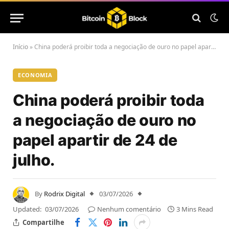
Início
»
China poderá proibir toda a negociação de ouro no papel apartir de 24 de julho.
ECONOMIA
China poderá proibir toda
a negociação de ouro no
papel apartir de 24 de
julho.
By
Rodrix Digital
03/07/2026
Updated:
03/07/2026
Nenhum comentário
3 Mins Read
Compartilhe