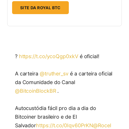
SITE DA ROYAL BTC
?
https://t.co/ycoQgp0xkV
é oficial!
A carteira
@truther_sv
é a carteira oficial
da Comunidade do Canal
@BitcoinBlockBR
.
Autocustódia fácil pro dia a dia do
Bitcoiner brasileiro e de El
Salvador
https://t.co/0Iqv60PrKN
@Rocel