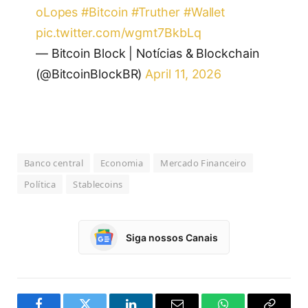
oLopes
#Bitcoin
#Truther
#Wallet
pic.twitter.com/wgmt7BkbLq
— Bitcoin Block | Notícias & Blockchain
(@BitcoinBlockBR)
April 11, 2026
Banco central
Economia
Mercado Financeiro
Política
Stablecoins
Siga nossos Canais